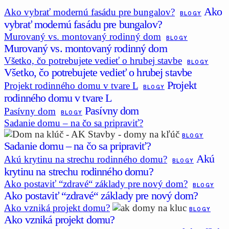
Ako
Ako vybrať modernú fasádu pre bungalov?
BLOGY
vybrať modernú fasádu pre bungalov?
Murovaný vs. montovaný rodinný dom
BLOGY
Murovaný vs. montovaný rodinný dom
Všetko, čo potrebujete vedieť o hrubej stavbe
BLOGY
Všetko, čo potrebujete vedieť o hrubej stavbe
Projekt
Projekt rodinného domu v tvare L
BLOGY
rodinného domu v tvare L
Pasívny dom
Pasívny dom
BLOGY
Sadanie domu – na čo sa pripraviť?
BLOGY
Sadanie domu – na čo sa pripraviť?
Akú
Akú krytinu na strechu rodinného domu?
BLOGY
krytinu na strechu rodinného domu?
Ako postaviť “zdravé“ základy pre nový dom?
BLOGY
Ako postaviť “zdravé“ základy pre nový dom?
Ako vzniká projekt domu?
BLOGY
Ako vzniká projekt domu?