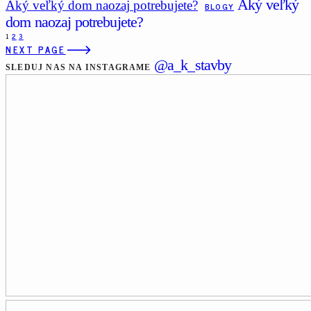
Aký veľký
Aký veľký dom naozaj potrebujete?
BLOGY
dom naozaj potrebujete?
1
2
3
NEXT PAGE
@a_k_stavby
SLEDUJ NAS NA INSTAGRAME