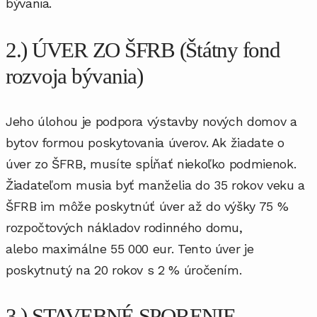
bývania.
2.) ÚVER ZO ŠFRB (Štátny fond
rozvoja bývania)
Jeho úlohou je podpora výstavby nových domov a
bytov formou poskytovania úverov. Ak žiadate o
úver zo ŠFRB, musíte spĺňať niekoľko podmienok.
Žiadateľom musia byť manželia do 35 rokov veku a
ŠFRB im môže poskytnúť úver až do výšky 75 %
rozpočtových nákladov rodinného domu,
alebo maximálne 55 000 eur. Tento úver je
poskytnutý na 20 rokov s 2 % úročením.
3.) STAVEBNÉ SPORENIE