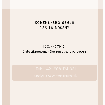
KOMENSKÉHO 666/9
956 18 BOŠANY
IČO: 44079451
Číslo živnostenského registra: 340-25966
Tel: +421 908 124 331
andy1974@centrum.sk