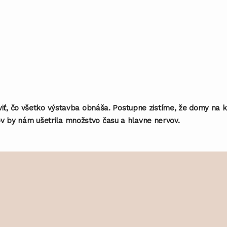
viť, čo všetko výstavba obnáša. Postupne zistíme, že domy na k
v by nám ušetrila množstvo času a hlavne nervov.